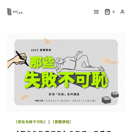
Skip
to
0
content
【那些失敗不可恥】
|
【實體課程】