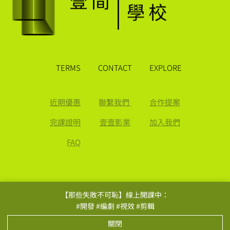
TERMS
CONTACT
EXPLORE
近期優惠
聯繫我們
合作提案
完課證明
壹壹影業
加入我們
FAQ
【那些失敗不可恥】線上開課中：
#開發 #編劇 #視效 #剪輯
© 2026 壹壹影業股份有限公司 50765867
關閉
使用者條款
隱私權政策
服務契約