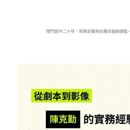
閉門創作二十年，到跨足電視台擔任戲劇總監