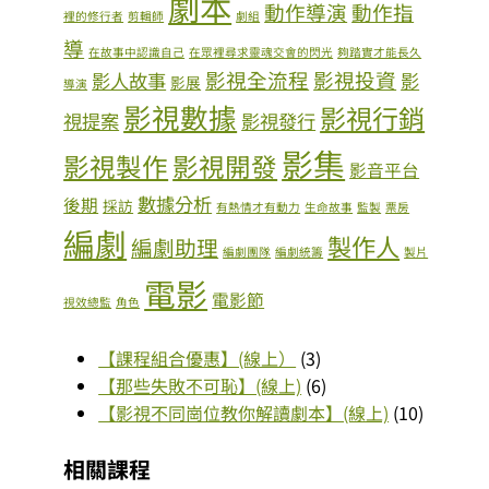
劇本
動作導演
動作指
裡的修行者
剪輯師
劇組
導
在故事中認識自己
在眾裡尋求靈魂交會的閃光
夠踏實才能長久
影視全流程
影視投資
影人故事
影
影展
導演
影視數據
影視行銷
視提案
影視發行
影集
影視製作
影視開發
影音平台
數據分析
後期
採訪
有熱情才有動力
生命故事
監製
票房
編劇
製作人
編劇助理
編劇團隊
編劇統籌
製片
電影
電影節
視效總監
角色
【課程組合優惠】(線上）
3
【那些失敗不可恥】(線上)
6
【影視不同崗位教你解讀劇本】(線上)
10
相關課程