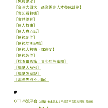
【免費講座】
【台灣大哥大｜商業編劇人才養成計劃】
【壹起看數據】
【實體課程】
【影人故事】
【影人真心話】
【影視創作】
【影視培訓記錄】
【影視大數據，你來問】
【影視製作】
【桃園電影節：青少年評審團】
【編劇大解密】
【編劇怎麼說】
【那些失敗不可恥】
#
OTT 串流平台
企劃書
催生戲劇才不是喜不喜歡的問題
剪接室