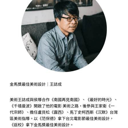
金馬獎最佳美術設計｜王誌成
美術王誌成與侯導合作《南國再⾒南國》、《最好的時光》、
《千禧曼波》開啟了他的電影 美術之路，後參與王家衛《⼀
代宗師》、擔任盧⾙松《露⻄》、⾺丁史柯⻄斯《沉默》台灣
區美術指導。以《范保德》拿下台北電影節最佳美術設計，
《返校》拿下⾦⾺獎最佳美術設計。