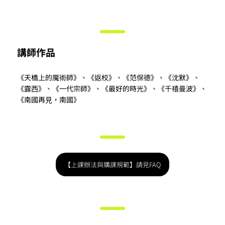
講師作品
《天橋上的魔術師》、《返校》、《范保德》、《沈默》、
《露⻄》、《⼀代宗師》、《最好的時光》、《千禧曼波》、
《南國再⾒，南國》
【上課辦法與購課規範】請見FAQ