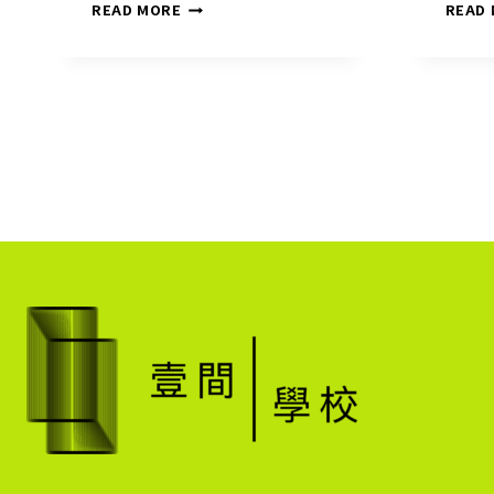
《剪
READ MORE
READ
輯
大
實
話：
影
視
最
後
的
把
關
者》