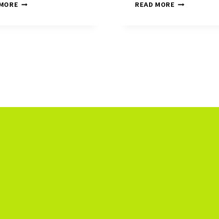
《視
《編
 MORE
READ MORE
效
劇
大
大
實
實
話：
話：
WOWWW！
編
視
劇
效
不
一
只
起
是
風》
編
“劇”》