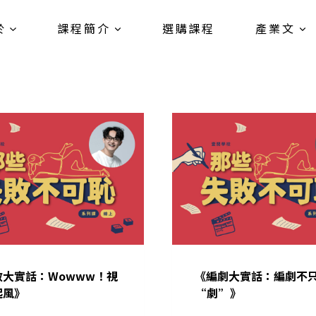
於
課程簡介
選購課程
產業文
效大實話：Wowww！視
《編劇大實話：編劇不
起風》
“劇”》