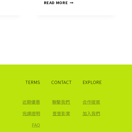
《開
READ MORE
發
大
實
話：
開
發？
步
步
危
機
的
馬
拉
TERMS
CONTACT
EXPLORE
松》
近期優惠
聯繫我們
合作提案
完課證明
壹壹影業
加入我們
FAQ