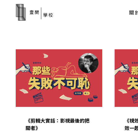
Skip
to
關
content
《剪輯大實話：影視最後的把
《視
關者》
效一