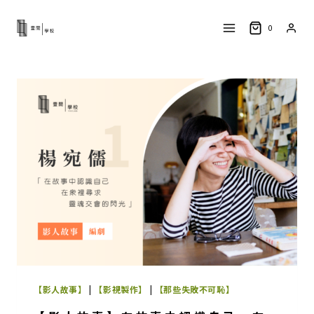
Skip
to
0
content
【影人故事】
|
【影視製作】
|
【那些失敗不可恥】