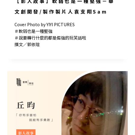
【影人故事】軟弱也是一種堅強－華
文創開發/製作製片人袁支翔Sam
Cover Photo by YIYI PICTURES
＃軟弱也是一種堅強
＃說要轉行什麼的都是倔強的玩笑話啦
撰文／郭依瑄