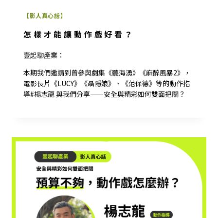
【影人真心話】
怎樣才能讓動作戲好看？
壹起聊產業：
本期我們邀請到曾參與劇集《聽海湧》《麻醉風暴2》，
電影長片《LUCY》《聶隱娘》、《范保德》等的動作指
導#楊志龍 與我們分享——安全與精彩如何雙面把關？