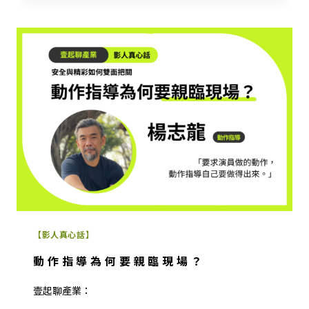
【影人真心話】
動作指導為何要親臨現場？
壹起聊產業：