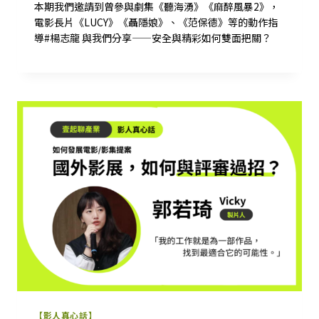
本期我們邀請到曾參與劇集《聽海湧》《麻醉風暴2》，
電影長片《LUCY》《聶隱娘》、《范保德》等的動作指
導#楊志龍 與我們分享——安全與精彩如何雙面把關？
【影人真心話】