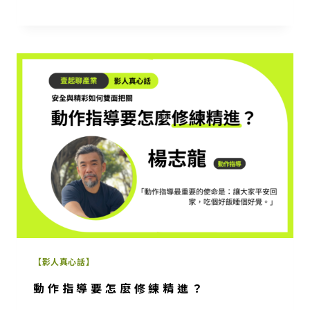
【影人真心話】
動作指導要怎麼修練精進？