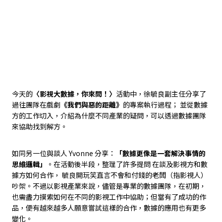
今天的
〈影視大數據，你來問！〉
活動中，徐毓良副主任分享了
過往團隊在戲劇
《我們與惡的距離》
的專案執行過程； 並從數據
方的工作切入，介紹為什麼不同產業的疑問，可以透過數據團隊
來協助找到解方。
如同另一位與談人 Yvonne 分享：
「數據更像是一套解決事情的
思維邏輯」
。在活動後半段，整理了許多提問 在談及影視方和數
據方如何合作， 毓良開玩笑直言不會和付錢的老闆（指影視人）
吵架。不過以影視產業來說，儘管是專業的數據團隊，在初期，
也需盡力摸索如何在不同的影視工作中協助；但當有了成功的作
品，便有越來越多人願意嘗試這樣的合作，數據的應用也有更多
變化。