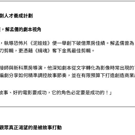
劇人才養成計劃
演，解孟儒的劇本視角
，執導恐怖片《泥娃娃》便一舉創下破億票房佳績。解孟儒曾為
刀剪輯，更憑藉《緝魂》奪下金馬最佳剪輯。
接師與新科票房導演，他深知劇本從文字轉化為影像時常出現的
編劇分享如何精準調控故事節奏，並在有限預算下打造創造商業
：「好的故事、好的電影要成功，它的角色必定要是成功的！」
，觀眾真正渴望的是被故事打動