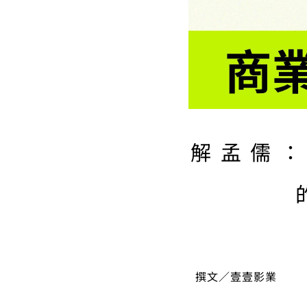
解孟儒
撰文／壹壹影業