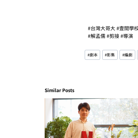
#台灣大哥大 #壹間學
#解孟儒 #剪接 #導演
#
劇本
#
影集
#
編劇
Similar Posts