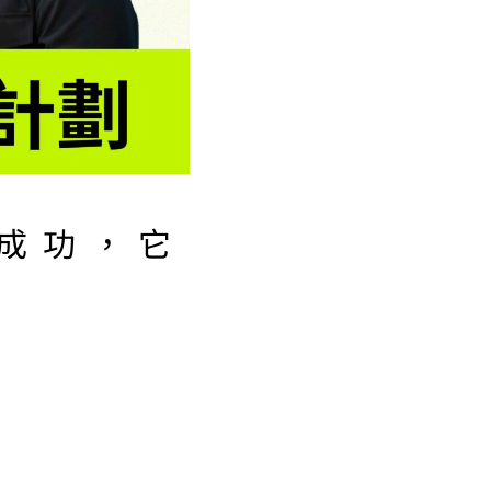
成功，它
！
】