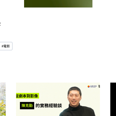
校
#
電影