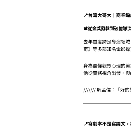
📍台灣大哥大｜
商業編
📽️
從金獎剪輯到破億導
去年首度跨足導演領域
育》等多部知名電影操
身為最懂觀眾心理的剪
他從實務視角出發，與
/////// 解孟儒
📍寫劇本不是寫論文